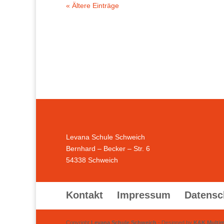
« Ältere Einträge
Levana Schule Schweich
Bernhard – Becker – Str. 6
54338 Schweich
Kontakt
Impressum
Datensc
Copyright
Levana Schule Schweich
- Designed by
K&K Multi