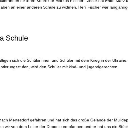
üler*innen für ihren Konrektor Markus Fischer. Dieser hat Ende März 
aben an einer anderen Schule zu widmen. Herr Fischer war langjährig
na Schule
tigen sich die Schülerinnen und Schüler mit dem Krieg in der Ukraine.
entierungsstufen, wird den Schüler mit kind- und jugendgerechten
 nach Mertesdorf gefahren und hat sich das große Gelände der Müllde
 wir von dem Leiter der Deponie empfangen und er hat uns ein Stüc