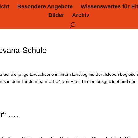
icht
Besondere Angebote
Wissenswertes für El
Bilder
Archiv
evana-Schule
a-Schule junge Erwachsene in ihrem Einstieg ins Berufsleben begleiten
nes in dem Tandemteam U3-U4 von Frau Thielen ausgebildet und dort
er“ ….