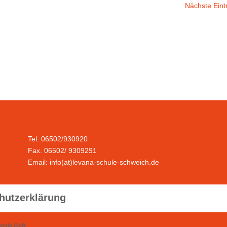
Nächste Eint
Tel. 06502/930920
Fax. 06502/ 9309291
Email: info(at)levana-schule-schweich.de
hutzerklärung
media GbR