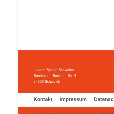
Levana Schule Schweich
Bernhard – Becker – Str. 6
54338 Schweich
Kontakt
Impressum
Datensc
Copyright
Levana Schule Schweich
- Designed by
K&K Multi