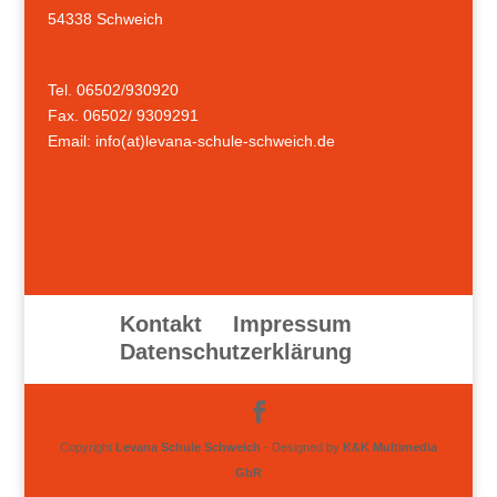
54338 Schweich
Tel. 06502/930920
Fax. 06502/ 9309291
Email: info(at)levana-schule-schweich.de
Kontakt
Impressum
Datenschutzerklärung
Copyright
Levana Schule Schweich
- Designed by
K&K Multimedia
GbR