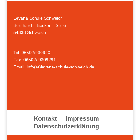
Levana Schule Schweich
Bernhard – Becker – Str. 6
54338 Schweich
Tel. 06502/930920
Fax. 06502/ 9309291
Email: info(at)levana-schule-schweich.de
Kontakt
Impressum
Datenschutzerklärung