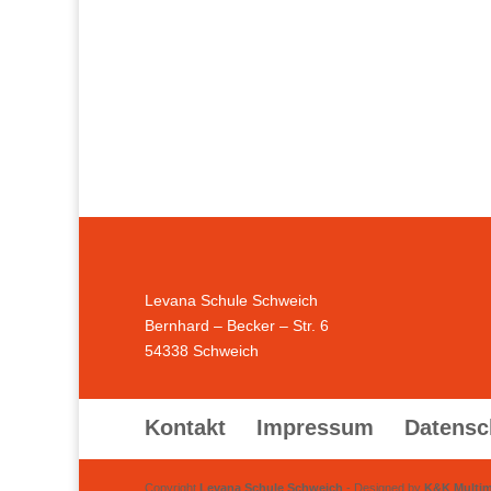
Levana Schule Schweich
Bernhard – Becker – Str. 6
54338 Schweich
Kontakt
Impressum
Datensc
Copyright
Levana Schule Schweich
- Designed by
K&K Multi