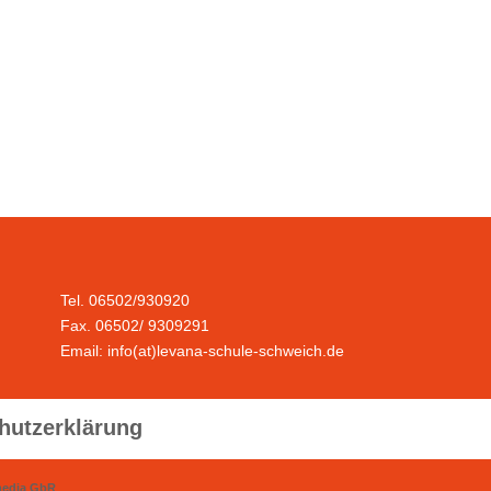
Tel. 06502/930920
Fax. 06502/ 9309291
Email: info(at)levana-schule-schweich.de
hutzerklärung
media GbR