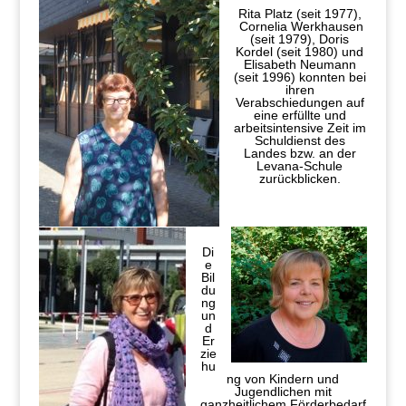
Rita Platz (seit 1977),
Cornelia Werkhausen
(seit 1979), Doris
Kordel (seit 1980) und
Elisabeth Neumann
(seit 1996) konnten bei
ihren
Verabschiedungen auf
eine erfüllte und
arbeitsintensive Zeit im
Schuldienst des
Landes bzw. an der
Levana-Schule
zurückblicken.
Di
e
Bil
du
ng
un
d
Er
zie
hu
ng von Kindern und
Jugendlichen mit
ganzheitlichem Förderbedarf